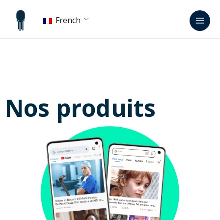
Aller
Men
au
French
princ
contenu
Nos produits