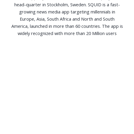
head-quarter in Stockholm, Sweden. SQUID is a fast-
growing news media app targeting millennials in
Europe, Asia, South Africa and North and South
America, launched in more than 60 countries. The app is
widely recognized with more than 20 Million users
monthly and has received very good consumer reviews
and very positive coverage in the media in all markets
where launched.
Copyright © SQUIDAPP(NJUICE AB) 2024.
Conditions d'utilisation
|
Politique de confidentialité
|